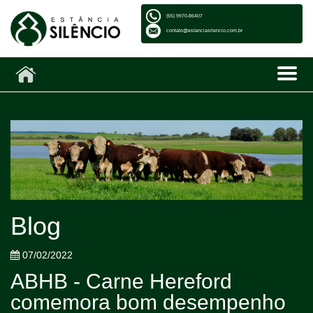
(55) 9970-86407
contato@estanciasilencio.com.br
Blog
07/02/2022
ABHB - Carne Hereford
comemora bom desempenho